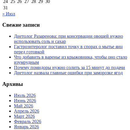
24
25
26
27
28
29
30
31
« Июл
Свежие записи
Диетолог Разаренова: при консервации овощей нужно
использовать соль и сахар
Гастроэнтеролог поставил точку в спорах о мытье яиц
перед готовкой
Что добавить в варенье из крыжовника, чтобы оно стало
изумрудным
Почему помидоры нужно солить за 15 минут до подачи
Диетолог назвала главные ошибки при заморозке ягод
Архивы
Июль 2026
Июнь 2026
Май 2026
Апрель 2026
Март 2026
Февраль 2026
Январь 2026