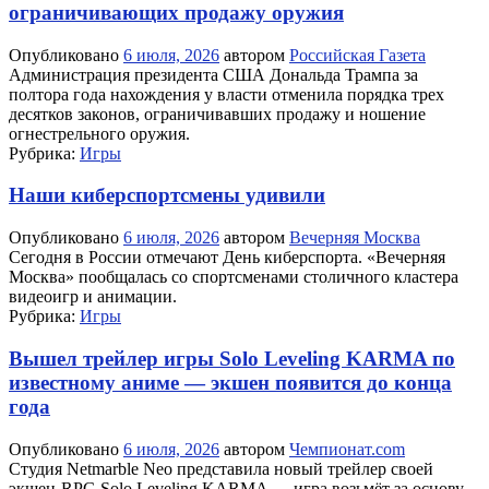
ограничивающих продажу оружия
Опубликовано
6 июля, 2026
автором
Российская Газета
Администрация президента США Дональда Трампа за
полтора года нахождения у власти отменила порядка трех
десятков законов, ограничивавших продажу и ношение
огнестрельного оружия.
Рубрика:
Игры
Наши киберспортсмены удивили
Опубликовано
6 июля, 2026
автором
Вечерняя Москва
Сегодня в России отмечают День киберспорта. «Вечерняя
Москва» пообщалась со спортсменами столичного кластера
видеоигр и анимации.
Рубрика:
Игры
Вышел трейлер игры Solo Leveling KARMA по
известному аниме — экшен появится до конца
года
Опубликовано
6 июля, 2026
автором
Чемпионат.com
Студия Netmarble Neo представила новый трейлер своей
экшен-RPG Solo Leveling KARMA — игра возьмёт за основу