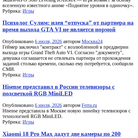
вселенную известного аниме «Поднятие уровня в одиночку».
Рубрика:
Игры
Психолог Сулим: идея “отпуска” от партнера на
время выхода GTA VI не является нормой
Опубликовано
6 июля, 2026
автором
Москва24
Геймер заключил "контракт" с возлюбленной в преддверии
выхода игры Grand Theft Auto VI. Согласно "документу",
девушка соглашается не отвлекать партнера от прохождения
заданий столько времени, сколько ему потребуется, сообщили
СМИ.
Рубрика:
Игры
Hisense представил в России телевизоры с
подсветкой RGB MiniLED
Опубликовано
6 июля, 2026
автором
Ferra.ru
Hisense представила в Москве новую линейку телевизоров с
технологией RGB MiniLED.
Рубрика:
Игры
Xiaomi 18 Pro Max дадут две камеры по 200