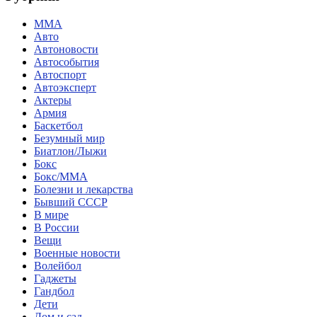
MMA
Авто
Автоновости
Автособытия
Автоспорт
Автоэксперт
Актеры
Армия
Баскетбол
Безумный мир
Биатлон/Лыжи
Бокс
Бокс/MMA
Болезни и лекарства
Бывший СССР
В мире
В России
Вещи
Военные новости
Волейбол
Гаджеты
Гандбол
Дети
Дом и сад