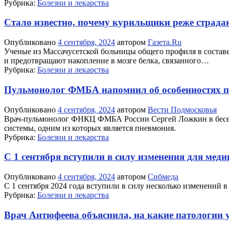
Рубрика:
Болезни и лекарства
Стало известно, почему курильщики реже страд
Опубликовано
4 сентября, 2024
автором
Газета.Ru
Ученые из Массачусетской больницы общего профиля в составе
и предотвращают накопление в мозге белка, связанного…
Рубрика:
Болезни и лекарства
Пульмонолог ФМБА напомнил об особенностях 
Опубликовано
4 сентября, 2024
автором
Вести Подмосковья
Врач-пульмонолог ФНКЦ ФМБА России Сергей Ложкин в беседе
системы, одним из которых является пневмония.
Рубрика:
Болезни и лекарства
С 1 сентября вступили в силу изменения для меди
Опубликовано
4 сентября, 2024
автором
Сибмеда
С 1 сентября 2024 года вступили в силу несколько изменений в
Рубрика:
Болезни и лекарства
Врач Антюфеева объяснила, на какие патологии у