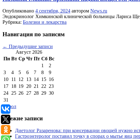
Опубликовано
4 сентября, 2024
автором
News.ru
Эндокринолог Химкинской клинической больницы Лариса Щерб
Рубрика:
Болезни и лекарства
Навигация по записям
←
Предыдущие записи
Август 2026
Пн
Вт
Ср
Чт
Пт
Сб
Вс
1
2
3
4
5
6
7
8
9
10
11
12
13
14
15
16
17
18
19
20
21
22
23
24
25
26
27
28
29
30
31
« Июл
Свежие записи
Диетолог Разаренова: при консервации овощей нужно исп
Гастроэнтеролог поставил точку в спорах о мытье яиц пе