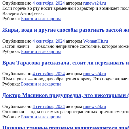
Опубликовано
4 сентября, 2024
автором
runews24.ru
Если горечь во рту носит временный характер и возникает посл
Валерия Антюфеева.
Рубрика:
Болезни и лекарства
Жиры, вода и другие способы разогнать застой ж
Опубликовано
4 сентября, 2024
автором
WomanHit.ru
Застой желчи — довольно неприятное состояние, которое может
Рубрика:
Болезни и лекарства
Врач Тарасова рассказала, стоит ли переживать 
Опубликовано
4 сентября, 2024
автором
runews24.ru
Шум в ушах — повод для обращения к врачу. Это подчеркивает 
Рубрика:
Болезни и лекарства
Доктор Мясников предупредил, что некоторыми 
Опубликовано
4 сентября, 2024
автором
runews24.ru
Онкология — одна из самых распространенных причин смертнос
Рубрика:
Болезни и лекарства
Названы главные признаки надвигающегося диа