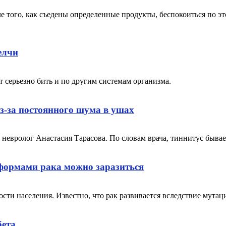
е того, как съедены определенные продукты, беспокоиться по эт
елчи
 серьезно бить и по другим системам организма.
из-за постоянного шума в ушах
невролог Анастасия Тарасова. По словам врача, тиннитус бывае
формами рака можно заразиться
ти населения. Известно, что рак развивается вследствие мутац
бета