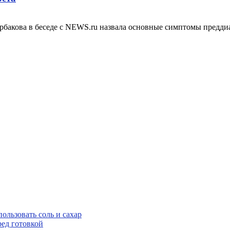
акова в беседе с NEWS.ru назвала основные симптомы преддиа
ользовать соль и сахар
ред готовкой