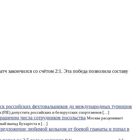
тч закончился со счётом 2:1. Эта победа позволила составу
ск российских фехтовальщиков до международных турниров
FIE) допустить российских и белорусских спортсменов […]
ращении числа сотрудников посольства
Москва расценивает
ный выпад Бухареста в […]
предложение любимой кольцом от боевой гранаты и попал в