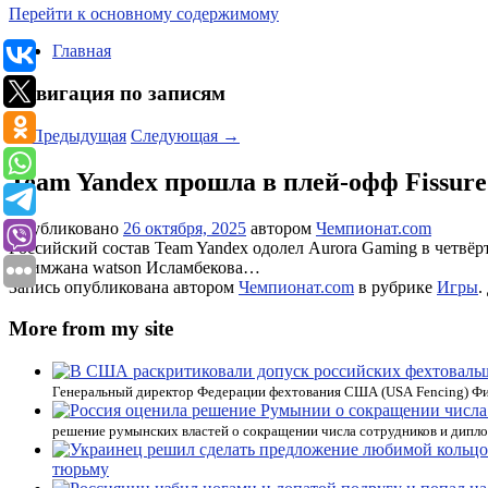
Перейти к основному содержимому
Главная
Навигация по записям
←
Предыдущая
Следующая
→
Team Yandex прошла в плей-офф Fissure 
Опубликовано
26 октября, 2025
автором
Чемпионат.com
Российский состав Team Yandex одолел Aurora Gaming в четвёрт
Алимжана watson Исламбекова…
Запись опубликована автором
Чемпионат.com
в рубрике
Игры
.
More from my site
Генеральный директор Федерации фехтования США (USA Fencing) Фи
решение румынских властей о сокращении числа сотрудников и дипло
тюрьму