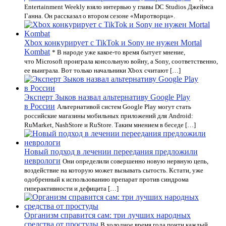
Entertainment Weekly взяло интервью у главы DC Studios Джеймса
Ганна. Он рассказал о втором сезоне «Миротворца».
Xbox конкурирует с TikTok и Sony не нужен Mortal
Kombat
* В народе уже какое-то время бытует мнение,
что Microsoft проиграла консольную войну, а Sony, соответственно,
ее выиграла. Вот только начальники Xbox считают […]
Эксперт Зыков назвал альтернативу Google Play
в России
Альтернативой систем Google Play могут стать
российские магазины мобильных приложений для Android:
RuMarket, NashStore и RuStore. Таким мнением в беседе […]
Новый подход в лечении переедания предложили
неврологи
Они определили совершенно новую нервную цепь,
воздействие на которую может вызывать сытость. Кстати, уже
одобренный к использованию препарат против синдрома
гиперактивности и дефицита […]
Организм справится сам: три лучших народных
средства от простуды
В холодное время года почти каждый