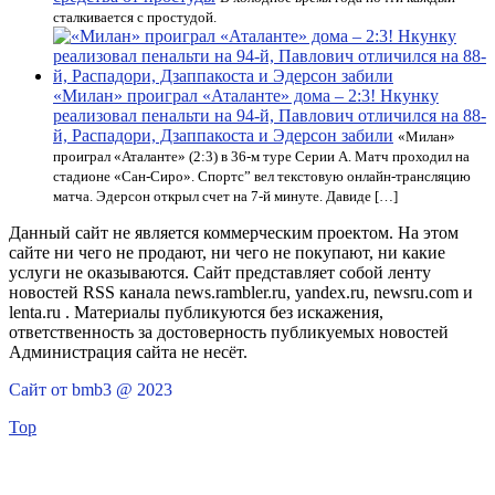
сталкивается с простудой.
«Милан» проиграл «Аталанте» дома – 2:3! Нкунку
реализовал пенальти на 94-й, Павлович отличился на 88-
й, Распадори, Дзаппакоста и Эдерсон забили
«Милан»
проиграл «Аталанте» (2:3) в 36-м туре Серии А. Матч проходил на
стадионе «Сан-Сиро». Спортс” вел текстовую онлайн-трансляцию
матча. Эдерсон открыл счет на 7-й минуте. Давиде […]
Данный сайт не является коммерческим проектом. На этом
сайте ни чего не продают, ни чего не покупают, ни какие
услуги не оказываются. Сайт представляет собой ленту
новостей RSS канала news.rambler.ru, yandex.ru, newsru.com и
lenta.ru . Материалы публикуются без искажения,
ответственность за достоверность публикуемых новостей
Администрация сайта не несёт.
Сайт от bmb3 @ 2023
Top