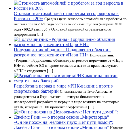
Стоимость автомобилей с пробегом за год выросла в
России на 20%
Средняя цена легкового автомобиля с пробегом по
итогам апреля 2021 года составила 726 тыс. рублей (в апреле 2020
года - 602,8 тыс. руб.). Основной причиной стремительного
подорожания […]
Полузащитник «Родины» Гордюшенко объяснил
разгромное поражение от «Пари НН»
Полузащитник
«Родины» Гордюшенко объяснил разгромное поражение от «Пари
НН» со счётом 0:3 в первом стыковом матче за право выступать
в РПЛ в следующем […]
Разработана первая в мире мРНК-вакцина против
смертельных бактерий
Специалисты из Тель-Авивского
университета и Израильского института биологических
исследований разработали первую в мире вакцину на платформе
мРНК, которая на 100 процентов эффективна […]
«Он не похож на „Человек-паук: Нет пути домой“:
Джеймс Ганн — о втором сезоне „Миротворца“
Издание