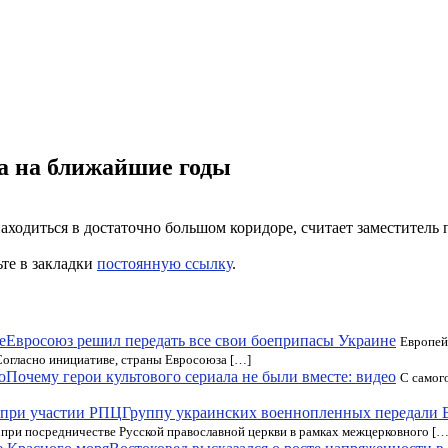
ра на ближайшие годы
аходиться в достаточно большом коридоре, считает заместитель
ьте в закладки
постоянную ссылку
.
Евросоюз решил передать все свои боеприпасы Украине
Европей
Согласно инициативе, страны Евросоюза […]
Почему герои культового сериала не были вместе: видео
С самог
Группу украинских военнопленных передали 
при посредничестве Русской православной церкви в рамках межцерковного […