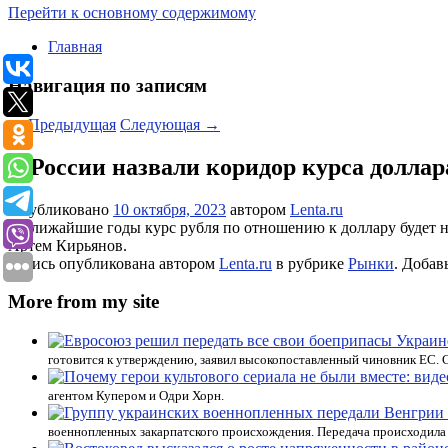
Перейти к основному содержимому
Главная
Навигация по записям
←
Предыдущая
Следующая
→
В России назвали коридор курса долла
Опубликовано
10 октября, 2023
автором
Lenta.ru
В ближайшие годы курс рубля по отношению к доллару будет н
Артем Кирьянов.
Запись опубликована автором
Lenta.ru
в рубрике
Рынки
. Добав
More from my site
готовится к утверждению, заявил высокопоставленный чиновник ЕС. 
агентом Купером и Одри Хорн.
военнопленных закарпатского происхождения. Передача происходила 