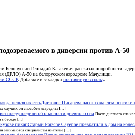
подозреваемого в диверсии против А-50
и Белоруссии Геннадий Казакевич рассказал подробности задер
ия (ДРЛО) А-50 на белорусском аэродроме Мачулищи.
ий СССР
. Добавьте в закладки
постоянную ссылку
.
Диетолог Писарева рассказала, чем персики п
ых случаях он способен навредить […]
иян предупредили об опасности дневного сна
После дневного сна че
 в беседе […]
Старый Porsche Cayenne превратили в дом на колес
 занимаются специалисты из ателье […]