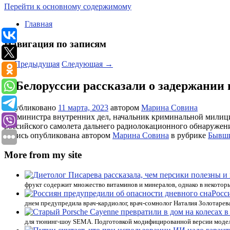
Перейти к основному содержимому
Главная
Навигация по записям
←
Предыдущая
Следующая
→
В Белоруссии рассказали о задержании 
Опубликовано
11 марта, 2023
автором
Марина Совина
Замминистра внутренних дел, начальник криминальной милици
российского самолета дальнего радиолокационного обнаружен
Запись опубликована автором
Марина Совина
в рубрике
Бывш
More from my site
фрукт содержит множество витаминов и минералов, однако в некотор
Росс
днем предупредила врач-кардиолог, врач-сомнолог Наталия Золотарева
для тюнинг-шоу SEMA. Подготовкой модифицированной версии модели