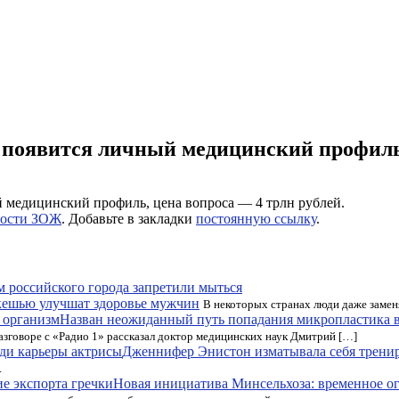
на появится личный медицинский профил
й медицинский профиль, цена вопроса — 4 трлн рублей.
ости ЗОЖ
. Добавьте в закладки
постоянную ссылку
.
 российского города запретили мыться
кешью улучшат здоровье мужчин
В некоторых странах люди даже заме
Назван неожиданный путь попадания микропластика 
разговоре с «Радио 1» рассказал доктор медицинских наук Дмитрий […]
Дженнифер Энистон изматывала себя трени
.
Новая инициатива Минсельхоза: временное ог