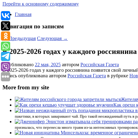
Перейти к основному содержимому
Главная
Навигация по записям
←
Предыдущая
Следующая
→
В 2025-2026 годах у каждого россияни
Опубликовано
22 мая, 2025
автором
Российская Газета
В 2025-2026 годах у каждого россиянина появится свой личны
Запись опубликована автором
Российская Газета
в рубрике
Нов
More from my site
Жителям
Как орехи 
пакетики, в которых заваривают чай. Про такой неожиданный путь в 
призналась, что перенесла много травм из-за интенсивных тренировок