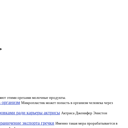
ь
няют этими орехами молочные продукты.
в организм
Микропластик может попасть в организм человека через
ровками ради карьеры актрисы
Актриса Дженифер Энистон
раничение экспорта гречки
Именно такая мера прорабатывается в