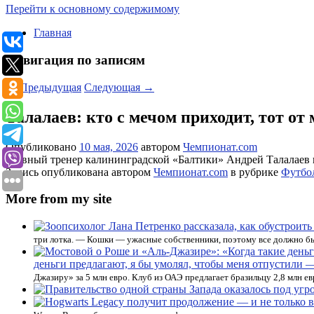
Перейти к основному содержимому
Главная
Навигация по записям
←
Предыдущая
Следующая
→
Талалаев: кто с мечом приходит, тот от
Опубликовано
10 мая, 2026
автором
Чемпионат.com
Главный тренер калининградской «Балтики» Андрей Талалаев 
Запись опубликована автором
Чемпионат.com
в рубрике
Футбо
More from my site
три лотка. — Кошки — ужасные собственники, поэтому все должно бы
деньги предлагают, я бы умолял, чтобы меня отпустили 
Джазиру» за 5 млн евро. Клуб из ОАЭ предлагает бразильцу 2,8 млн е