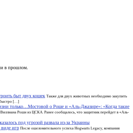
ли в прошлом.
троить быт двух кошек
Также для двух животных необходимо закупить
 быстро […]
Мостовой о Роше и «Аль-Джазире»: «Когда такие
Виллиана Роши из ЦСКА. Ранее сообщалось, что защитник перейдет в «Аль-
казалось под угрозой развала из-за Украины
 виде игр
После ошеломительного успеха Hogwarts Legacy, компания