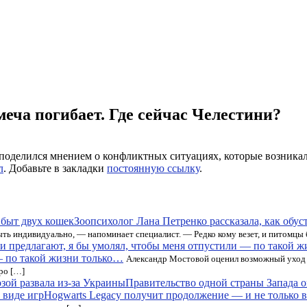
 меча погибает. Где сейчас Челестини?
поделился мнением о конфликтных ситуациях, которые возника
л
. Добавьте в закладки
постоянную ссылку
.
Зоопсихолог Лана Петренко рассказала, как обус
ть индивидуально, — напоминает специалист. — Редко кому везет, и питомцы
— по такой жизни только…
Александр Мостовой оценил возможный уход 
вро […]
Правительство одной страны Запада о
Hogwarts Legacy получит продолжение — и не только в