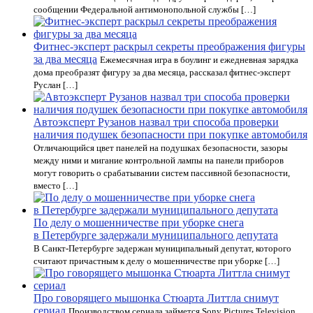
сообщении Федеральной антимонопольной службы […]
Фитнес-эксперт раскрыл секреты преображения фигуры
за два месяца
Ежемесячная игра в боулинг и ежедневная зарядка
дома преобразят фигуру за два месяца, рассказал фитнес-эксперт
Руслан […]
Автоэксперт Рузанов назвал три способа проверки
наличия подушек безопасности при покупке автомобиля
Отличающийся цвет панелей на подушках безопасности, зазоры
между ними и мигание контрольной лампы на панели приборов
могут говорить о срабатывании систем пассивной безопасности,
вместо […]
По делу о мошенничестве при уборке снега
в Петербурге задержали муниципального депутата
В Санкт-Петербурге задержан муниципальный депутат, которого
считают причастным к делу о мошенничестве при уборке […]
Про говорящего мышонка Стюарта Литтла снимут
сериал
Производством сериала займется Sony Pictures Television.