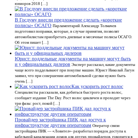
юниоров 2018 […]
В Госдуму внесли предложение сделать «короткие
полисы» ОСАГО
Парламентарий Александр Толмачев
подготовил поправки, которые, в случае принятия, позволят
автомобилистам приобретать дневные и месячные полисы ОСАГО.
Об этом пишет […]
Юрист: поддельные документы на машину могут быть
и у официальных дилеров
Эксперт рассказал, какие документы
чаще всего подделывают при покупке машин. Юрист Николай Лагун
заявил, что при совершении автомобильной сделки нужно быть
очень […]
Как ускорить рост волос
Специалисты рассказали, как добиться быстрого роста волос,
сообщает издание The Day. Рост волос цикличен и проходит через
три фазы: рост, покой […]
Провайдер застройщика ПИК дал доступ к
инфраструктуре другим операторам
Оператор связи
застройщика ПИК — «Ловител»- разработал порядок доступа к
кабельной канализации домов для других провайдеров, говорится в