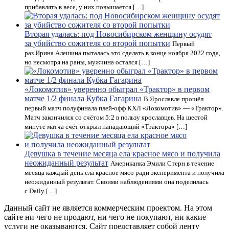
прибавлять в весе, у них повышается […]
Вторая удалась: под Новосибирском женщину осудят
за убийство сожителя со второй попытки
Первый
раз Ирина Алешина пыталась это сделать в конце ноября 2022 года,
но несмотря на раны, мужчина остался […]
«Локомотив» уверенно обыграл «Трактор» в первом
матче 1/2 финала Кубка Гагарина
В Ярославле прошёл
первый матч полуфинала плей-офф КХЛ «Локомотив» — «Трактор».
Матч закончился со счётом 5:2 в пользу ярославцев. На шестой
минуте матча счёт открыл нападающий «Трактора» […]
Девушка в течение месяца ела красное мясо и получила
неожиданный результат
Американка Эмили Стерн в течение
месяца каждый день ела красное мясо ради эксперимента и получила
неожиданный результат. Своими наблюдениями она поделилась
с Daily […]
Данный сайт не является коммерческим проектом. На этом
сайте ни чего не продают, ни чего не покупают, ни какие
услуги не оказываются. Сайт представляет собой ленту