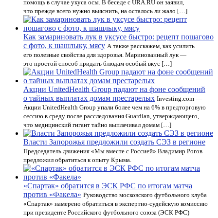
помощь в случае укуса осы. В беседе с URA.RU он заявил,
что прежде всего нужно выяснить, на осталось ли жало […]
Как замариновать лук в уксусе быстро: рецепт пошагово
с фото, к шашлыку, мясу
А также расскажем, как усилить
его полезные свойства для здоровья. Маринованный лук —
это простой способ придать блюдам особый вкус […]
Акции UnitedHealth Group падают на фоне сообщений
о тайных выплатах домам престарелых
Investing.com —
Акции UnitedHealth Group упали более чем на 6% в предторговую
сессию в среду после расследования Guardian, утверждающего,
что медицинский гигант тайно выплачивал домам […]
Власти Запорожья предложили создать СЭЗ в регионе
Председатель движения «Мы вместе с Россией» Владимир Рогов
предложил обратиться к опыту Крыма.
«Спартак» обратится в ЭСК РФС по итогам матча
против «Факела»
Руководство московского футбольного клуба
«Спартак» намерено обратиться в экспертно-судейскую комиссию
при президенте Российского футбольного союза (ЭСК РФС)