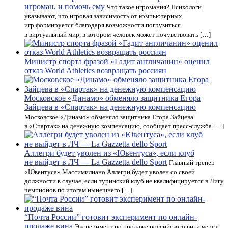
игроман, и помочь ему
Что такое игромания? Психологи
указывают, что игровая зависимость от компьютерных
игр формируется благодаря возможности погрузиться
в виртуальный мир, в котором человек может почувствовать […]
Министр спорта фразой «Гадит англичанин» оценил
отказ World Athletics возвращать россиян
Московское «Динамо» обменяло защитника Егора
Зайцева в «Спартак» на денежную компенсацию
Московское «Динамо» обменяло защитника Егора Зайцева
в «Спартак» на денежную компенсацию, сообщает пресс-служба […]
Аллегри будет уволен из «Ювентуса», если клуб
не выйдет в ЛЧ — La Gazzetta dello Sport
Главный тренер
«Ювентуса» Массимилиано Аллегри будет уволен со своей
должности в случае, если туринский клуб не квалифицируется в Лигу
чемпионов по итогам нынешнего […]
“Почта России” готовит эксперимент по онлайн-
продаже вина
Эксперимент по продаже российского вина через