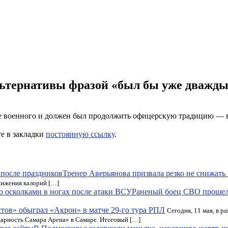
льтернативы фразой «был бы уже дважды
ье военного и должен был продолжить офицерскую традицию — в 
те в закладки
постоянную ссылку
.
Тренер Аверьянова призвала резко не снижать
нижения калорий […]
Раненый боец СВО прошел 
стов» обыграл «Акрон» в матче 29-го тура РПЛ
Сегодня, 11 мая, в 
дарность Самара Арена» в Самаре. Итоговый […]