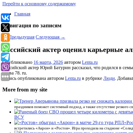
Перейти к основному содержимому
Главная
Навигация по записям
←
Предыдущая
Следующая
→
Российский актер оценил карьерные а
Опубликовано
16 марта, 2026
автором
Lenta.ru
Российский актер Юрий Батурин рассказал, что родился в сем
слова 78. ru.
Запись опубликована автором
Lenta.ru
в рубрике
Люди
. Добавь
More from my site
праздников поможет системный подход, а также отсутствие резкого с
ВСУ
«Ро
встретились «Акрон» и «Ростов». Игра проходила на стадионе «Соли