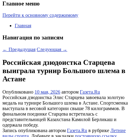
Главное меню
Перейти к основному содержимому
Главная
Навигация по записям
←
Предыдущая
Следующая
→
Российская дзюдоистка Старцева
выиграла турнир Большого шлема в
Астане
Опубликовано
10 мая, 2026
автором
Газета.Ru
Российская дзюдоистка Элис Старцева завоевала золотую
медаль на турнире Большого шлема в Астане. Спортсменка
выступала в весовой категории свыше 78 килограммов. В
финальном поединке Старцева встретилась с
представительницей Казахстана Камилой Берликаш и
одержала победу.
Запись опубликована автором
Газета.Ru
в рубрике
Летние
виды спорта
. Добавьте в закладки
постоянную ссылку
.