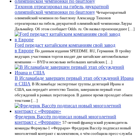
Тихонов отреагировал на гибель двукратной
олимпийской чемпионки по биатлону
Четырехкратный
олимпийский чемпион по биатлону Александр Тихонов
отреагировал на гибель двукратной олимпийской чемпионки Лауры
Дальмайер. Об этом сообщает Odds. ru. Он назвал произошедшее […]
Ford передаст китайским компаниям свой завод
в Европе
По данным издания SPEEDME. RU, Германия. В тройку
ведущих участников торгов входят две китайские автомобильные
компании — BYD и несколько небольших китайских […]
В Исламабаде завершен первый этап обсуждений Ирана
и США
В Исламабаде экспертные группы делегаций Ирана и
США, как передаёт агентство Tasnim, завершили первый этап
обсуждений в рамках переговоров. В данное время проходит обмен
текстами […]
Фредерик Вассёр подписал новый многолетний
контракт с «Феррари»
57-летний французский руководитель
команды Формулы-1 «Феррари» Фредерик Вассёр подписал новый
многолетний контракт с коллективом, о чём сообщила пресс-служба