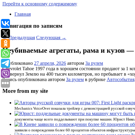
Перейти к основному содержимому
Главная
Навигация по записям
←
Предыдущая
Следующая
→
Неубиваемые агрегаты, рама и кузов —
Опубликовано
27 апреля, 2026
автором
За рулем
Chevrolet Tahoe 1997 года в хорошем состоянии продают за 1 
провернул Землю на 400 тысяч километров, но пребывает в «хо
Запись опубликована автором
За рулем
в рубрике
Автособытия
More from my site
Mechanics VoiceOver показала трейлер с демонстрацией русской озвуч
документы чаще всего подделывают при покупке машин. Юрист Никол
заявили о повреждении более 60 процентов объектов инфраструктуры 