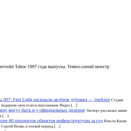
evrolet Tahoe 1997 года выпуска. Темно-синий монстр
 007: First Light раскрыли актёров дубляжа — трейлер
Студия
е подарили свои голоса персонажам. Видео […]
ину могут быть и у официальных дилеров
Эксперт рассказал, какие
ь […]
лее 60 процентов объектов инфраструктуры за год
Власти Киева
 Сергей Попко, в теплый период […]