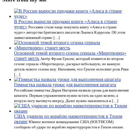
В России выросли продажи книги «Алиса в стране
чудес»
Россияне стали чаще покупать книгу «Алиса в стране
чудес» авторства британского писателя Льюиса Кэрролла. Об этом
заявил книжный сервис […]
Основной темой второго сезона сериала «Миротворец»
станет месть
Актёр Фрэнк Грилло, который появится во втором
сезоне сериала «Миротворец», раскрыл небольшую, но важную
деталь нового сезона шоу. Напомним, что Грилло исполнит роль Рика
[…]
Гимнастка назвала уроки для выполнения шпагата
Российская гимнастка Дарья Нагорная назвала уроки для выполнения
шпагата. Первым упражнением нужно встать на одно колено, а
вторую ногу вытянуть вперед. Далее нужно наклониться и […]
США ударили по кораблю наркотеррористов в Тихом
океане
Южное военное командование США (SOUTHCOM)
сообщило об ударе по кораблю наркотеррористов в Тихом океане.