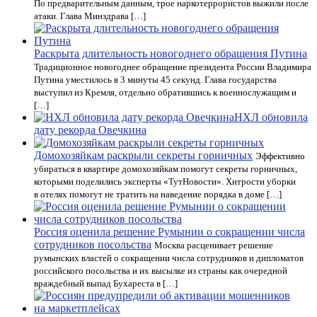
По предварительным данным, трое наркотеррористов выжили после
атаки. Глава Минздрава […]
Раскрыта длительность новогоднего обращения Путина
Традиционное новогоднее обращение президента России Владимира
Путина уместилось в 3 минуты 45 секунд. Глава государства
выступил из Кремля, отдельно обратившись к военнослужащим и
[…]
НХЛ обновила
дату рекорда Овечкина
Домохозяйкам раскрыли секреты горничных
Эффективно
убираться в квартире домохозяйкам помогут секреты горничных,
которыми поделились эксперты «ТутНовости». Хитрости уборки
в отелях помогут не тратить на наведение порядка в доме […]
Россия оценила решение Румынии о сокращении числа
сотрудников посольства
Москва расценивает решение
румынских властей о сокращении числа сотрудников и дипломатов
российского посольства и их высылке из страны как очередной
враждебный выпад Бухареста в […]