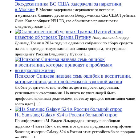
Экс-десантника ВС США задержали за наркотики
в Москве
В Москве задержали американского ветерана
и музыканта, бывшего десантника Вооруженных Сил США Трейвиса
Лика. Как сообщает РЕН ТВ, его обвиняют в причастности
к наркоторговле […]
Стало
известно об угрозах Трампа Путину
Американский лидер
Дональд Трамп в 2024 году на одном из собраний по сбору средств
на свою президентскую кампанию заявил донорам, что угрожал
президенту России Владимиру Путину […]
Психолог Синяева назвала семь ошибок в воспитании,
которые приводят к проблемам во взрослой жизни
Любые родители хотят, чтобы их дети выросли здоровыми,
успешными и счастливыми. Но никто не учит людей быть
профессиональными родителями, поэтому процесс воспитания чаще
всего идет […]
На Samsung Galaxy S24 в России большой спрос
По информации «М. Видео-Эльдорадо», которую сообщили
изданию «Газета.Ru», с момента открытия предзаказа смартфонов
Samsung из серии Galaxy S24 в России этих устройств было продано
на 30% […]