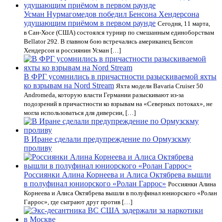
Усман Нурмагомедов победил Бенсона Хендерсона
удушающим приёмом в первом раунде
Сегодня, 11 марта,
в Сан-Хосе (США) состоялся турнир по смешанным единоборствам
Bellator 292. В главном бою встречались американец Бенсон
Хендерсон и россиянин Усман […]
В ФРГ усомнились в причастности разыскиваемой яхты
ко взрывам на Nord Stream
Яхта модели Bavaria Cruiser 50
Andromeda, которую власти Германии разыскивают из-за
подозрений в причастности ко взрывам на «Северных потоках», не
могла использоваться для диверсии, […]
В Иране сделали предупреждение по Ормузскму
проливу
Россиянки Алина Корнеева и Алиса Октябрева вышли
в полуфинал юниорского «Ролан Гаррос»
Россиянки Алина
Корнеева и Алиса Октябрева вышли в полуфинал юниорского «Ролан
Гаррос», где сыграют друг против […]