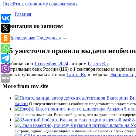
Перейти к основному содержимому
Главная
Навигация по записям
←
Предыдущая
Следующая
→
ЦБ ужесточил правила выдачи необесп
Опубликовано
1 сентября, 2024
автором
Газета.Ru
Центральный банк России (ЦБ) с 1 сентября повысил надбавки
Запись опубликована автором
Газета.Ru
в рубрике
Экономика
.
More from my site
жизни
О смерти писательницы сообщили представители издательства
акционеров компании. Ранее сообщалось, что на должности гендирект
82-
в стране, однако «сдал позиции», избавившись от многих своих сторо