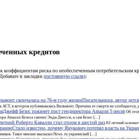
еченных кредитов
 к коэффициентам риска по необеспеченным потребительским кре
 Добавьте в закладки
постоянную ссылку
.
Писательница, автор детс
 АСТ, в котором публиковалась Вильмонт. Причина ее смерти не сообщается, д
Джефф Безос покинет пост гендиректора Amazon 5 июля
Об это
ора Amazon Безоса сменит Энди Джесси, а сам Безос […]
летний Роберто Кавалли стал отцом в шестой раз
82-летний основат
Стало известно, почему Янукович потерял власть на Укра
нников. Такое мнение высказал News. ru украинский […]